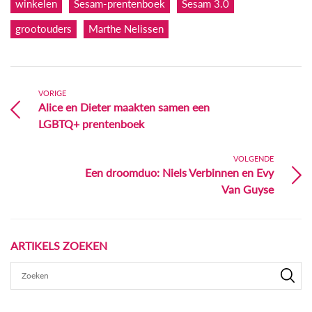
winkelen
Sesam-prentenboek
Sesam 3.0
grootouders
Marthe Nelissen
VORIGE
Alice en Dieter maakten samen een
LGBTQ+ prentenboek
VOLGENDE
Een droomduo: Niels Verbinnen en Evy
Van Guyse
ARTIKELS ZOEKEN