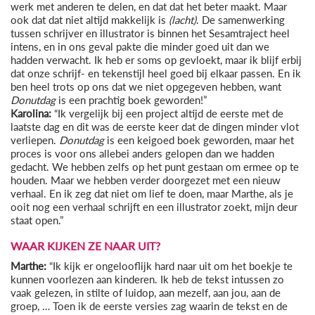
werk met anderen te delen, en dat dat het beter maakt. Maar
ook dat dat niet altijd makkelijk is
(lacht)
. De samenwerking
tussen schrijver en illustrator is binnen het Sesamtraject heel
intens, en in ons geval pakte die minder goed uit dan we
hadden verwacht. Ik heb er soms op gevloekt, maar ik blijf erbij
dat onze schrijf- en tekenstijl heel goed bij elkaar passen. En ik
ben heel trots op ons dat we niet opgegeven hebben, want
Donutdag
is een prachtig boek geworden!”
Karolina:
“Ik vergelijk bij een project altijd de eerste met de
laatste dag en dit was de eerste keer dat de dingen minder vlot
verliepen.
Donutdag
is een keigoed boek geworden, maar het
proces is voor ons allebei anders gelopen dan we hadden
gedacht. We hebben zelfs op het punt gestaan om ermee op te
houden. Maar we hebben verder doorgezet met een nieuw
verhaal. En ik zeg dat niet om lief te doen, maar Marthe, als je
ooit nog een verhaal schrijft en een illustrator zoekt, mijn deur
staat open.”
WAAR KIJKEN ZE NAAR UIT?
Marthe:
“Ik kijk er ongelooflijk hard naar uit om het boekje te
kunnen voorlezen aan kinderen. Ik heb de tekst intussen zo
vaak gelezen, in stilte of luidop, aan mezelf, aan jou, aan de
groep, … Toen ik de eerste versies zag waarin de tekst en de