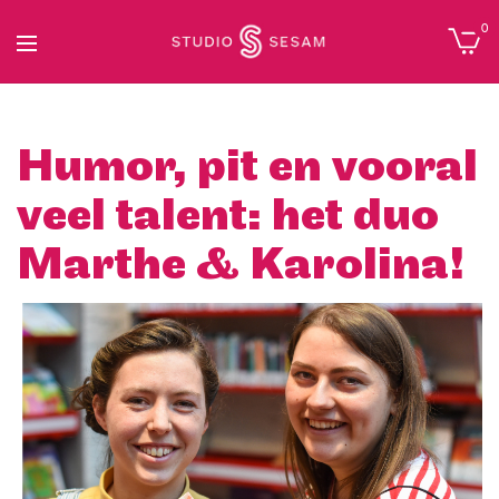
0
Humor, pit en vooral
veel talent: het duo
Marthe & Karolina!