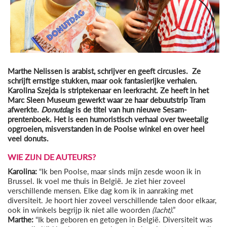
Marthe Nelissen is arabist, schrijver en geeft circusles. Ze
schrijft ernstige stukken, maar ook fantasierijke verhalen.
Karolina Szejda is striptekenaar en leerkracht. Ze heeft in het
Marc Sleen Museum gewerkt waar ze haar debuutstrip Tram
afwerkte.
Donutdag
is de titel van hun nieuwe Sesam-
prentenboek. Het is een humoristisch verhaal over tweetalig
opgroeien, misverstanden in de Poolse winkel en over heel
veel donuts.
WIE ZIJN DE AUTEURS?
Karolina:
“Ik ben Poolse, maar sinds mijn zesde woon ik in
Brussel. Ik voel me thuis in België. Je ziet hier zoveel
verschillende mensen. Elke dag kom ik in aanraking met
diversiteit. Je hoort hier zoveel verschillende talen door elkaar,
ook in winkels begrijp ik niet alle woorden
(lacht)
.”
Marthe:
“Ik ben geboren en getogen in België. Diversiteit was