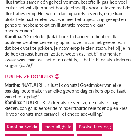
illustraties samen één geheel vormen, besefte ik pas hoe veel
leuker het zal zijn om het boekje eindelijk voor te lezen met de
illustraties erbij. Het wordt dan bijna iets levends, en je kan
plots helemaal voelen wat we heel het traject lang gezegd en
gehoord hebben: tekst en illustratie moeten elkaar
ondersteunen.”
Karolina:
“Om eindelijk dat boek in handen te hebben! Ik
publiceerde al eerder een graphic novel, maar het gevoel van
dat boek vast te pakken, je naam erop te zien staan, het bij je in
de boekenkast kunnen zetten, weten dat het bij momenten
zwaar was, maar dat het er nu echt is, … het is bijna als kinderen
krijgen (
lacht)
.”
LUSTEN ZE DONUTS? 🙂
Marthe:
“NATUURLIJK lust ik donuts! Goedmaker van elke
baaldag, betermaker van elke gewone dag en kers op de taart
van elke topdag!”
Karolina:
“TUURLIJK! Zeker als ze vers zijn. En als ik mag
kiezen, dan ga ik eerder de minder traditionele toer op en kies
ik voor donuts met caramel- of chocoladevulling.”
Karolina Szejda
meertaligheid
Poolse feestdag