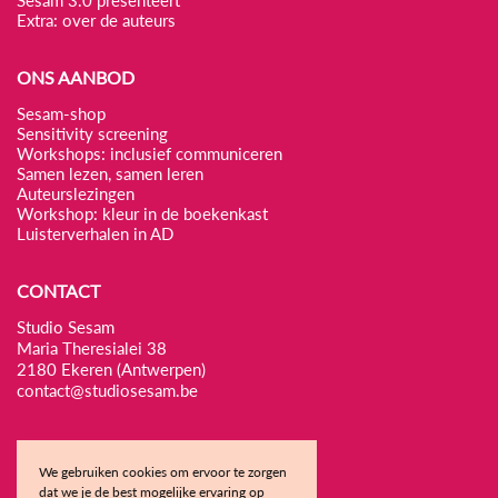
Sesam 3.0 presenteert
Extra: over de auteurs
ONS AANBOD
Sesam-shop
Sensitivity screening
Workshops: inclusief communiceren
Samen lezen, samen leren
Auteurslezingen
Workshop: kleur in de boekenkast
Luisterverhalen in AD
CONTACT
Studio Sesam
Maria Theresialei 38
2180 Ekeren (Antwerpen)
contact@studiosesam.be
We gebruiken cookies om ervoor te zorgen
dat we je de best mogelijke ervaring op