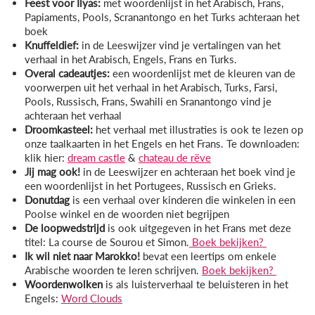
Feest voor Ilyas:
met woordenlijst in het Arabisch, Frans,
Papiaments, Pools, Scranantongo en het Turks achteraan het
boek
Knuffeldief:
in de Leeswijzer vind je vertalingen van het
verhaal in het Arabisch, Engels, Frans en Turks.
Overal cadeautjes:
een woordenlijst met de kleuren van de
voorwerpen uit het verhaal in het Arabisch, Turks, Farsi,
Pools, Russisch, Frans, Swahili en Sranantongo vind je
achteraan het verhaal
Droomkasteel:
het verhaal met illustraties is ook te lezen op
onze taalkaarten in het Engels en het Frans. Te downloaden:
klik hier:
dream castle
&
chateau de rëve
Jij mag ook!
in de Leeswijzer en achteraan het boek vind je
een woordenlijst in het Portugees, Russisch en Grieks.
Donutdag
is een verhaal over kinderen die winkelen in een
Poolse winkel en de woorden niet begrijpen
De loopwedstrijd
is ook uitgegeven in het Frans met deze
titel: La course de Sourou et Simon.
Boek bekijken?
Ik wil niet naar Marokko!
bevat een leertips om enkele
Arabische woorden te leren schrijven.
Boek bekijken?
Woordenwolken
is als luisterverhaal te beluisteren in het
Engels:
Word Clouds