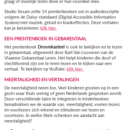
graag of moeilijk lezen doen er hun voordeel mee.
Studio Sesam zette 14 prentenboeken om in audiodescriptie
volgens de Daisy-standaard
(Digital Accessible Information
System)
met muziek, geluid en klankeffecten. Deze verhalen
kan je beluisteren:
klik hier.
EEN PRENTENBOEK IN GEBARENTAAL
Het prentenboek
Droomkasteel
is ook te bekijken en te lezen
in gebarentaal, uitgewerkt door Bart Van Looveren van de
Vlaamse Gebarentaal Leren. Het helpt kinderen die doof of
slechthorend zijn om te leren lezen en te kijken naar een
verhaal. Te bekijken op YouTube:
klik hier.
MEERTALIGHEID EN VERTALINGEN
De meertaligheid neem toe. Veel kinderen groeien op in een
gezin waar thuis weinig of geen Nederlands gesproken wordt.
Door verschillende talen te integreren in kinderboeken
benadrukken we de waarde van meertaligheid, voelen lezers
én voorlezers zich erkend en stimuleren we lezen en
voorlezen. In welke titels schenken we aandacht aan
meertaligheid?