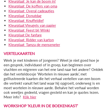
Kleurplaat_Je kan de boom in!
Kleurplaat_De koffers van oma
Kleurplaat_Overal cadeautjes
Kleurplaat_Donutdag
Kleurplaat_Knuffeldief
Kleurplaat Vleugels van papier
Kleurplaat_Feest bij Winki
Kleurplaat De fanfare
Kleurplaat_Ridder van karton
Kleurplaat_Tamza de menseneter
VERTELKAARTEN
Werk je met kinderen of jongeren? Weet je niet goed hoe je
een gesprek, individueel of in groep, kan beginnen over
vluchten en migreren van het ene land naar het andere? Ontdek
dan het verteldoosje ‘Wortelen in nieuwe aarde’, met
geïllustreerde kaarten die het verhaal vertellen van een boom
die vertrekt vanuit het land waar hij opgroeit, onderweg is en
moet wortelen in nieuwe aarde. Behalve het verhaal worden
ook weetjes gedeeld, vragen gesteld en kan je quotes lezen.
Meer info?
Klik hier
WORKSHOP ‘KLEUR IN DE BOEKENKAST’