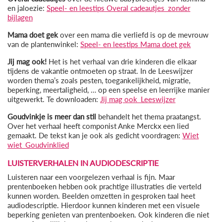
en jaloezie:
Speel- en leestips Overal cadeautjes_zonder
bijlagen
Mama doet gek
over een mama die verliefd is op de mevrouw
van de plantenwinkel:
Speel- en leestips Mama doet gek
Jij mag ook!
Het is het verhaal van drie kinderen die elkaar
tijdens de vakantie ontmoeten op straat. In de Leeswijzer
worden thema’s zoals pesten, toegankelijkheid, migratie,
beperking, meertaligheid, … op een speelse en leerrijke manier
uitgewerkt. Te downloaden:
Jij mag ook_Leeswijzer
Goudvinkje is meer dan stil
behandelt het thema praatangst.
Over het verhaal heeft componist Anke Merckx een lied
gemaakt. De tekst kan je ook als gedicht voordragen:
Wiet
wiet_Goudvinklied
LUISTERVERHALEN IN AUDIODESCRIPTIE
Luisteren naar een voorgelezen verhaal is fijn. Maar
prentenboeken hebben ook prachtige illustraties die verteld
kunnen worden. Beelden omzetten in gesproken taal heet
audiodescriptie. Hierdoor kunnen kinderen met een visuele
beperking genieten van prentenboeken. Ook kinderen die niet