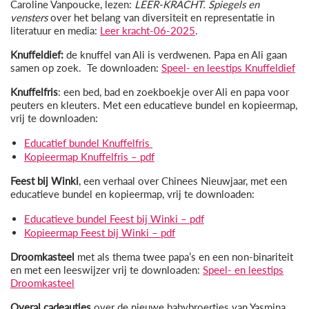
Caroline Vanpoucke, lezen:
LEER-KRACHT. Spiegels en
vensters
over het belang van diversiteit en representatie in
literatuur en media:
Leer kracht-06-2025
.
Knuffeldief:
de knuffel van Ali is verdwenen. Papa en Ali gaan
samen op zoek. Te downloaden:
Speel- en leestips Knuffeldief
Knuffelfris
: een bed, bad en zoekboekje over Ali en papa voor
peuters en kleuters. Met een educatieve bundel en kopieermap,
vrij te downloaden:
Educatief bundel Knuffelfris
Kopieermap Knuffelfris – pdf
Feest bij Winki
, een verhaal over Chinees Nieuwjaar, met een
educatieve bundel en kopieermap, vrij te downloaden:
Educatieve bundel Feest bij Winki – pdf
Kopieermap Feest bij Winki – pdf
Droomkasteel
met als thema twee papa’s en een non-binariteit
en met een leeswijzer vrij te downloaden:
Speel- en leestips
Droomkasteel
Overal cadeautjes
over de nieuwe babybroertjes van Yasmina