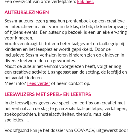
Een overzicht van onze vertelplaten:
klik hier.
AUTEURSLEZINGEN
Sesam-auteurs lezen graag hun prentenboek op een creatieve
en interactieve manier voor in de klas, de bib, de kinderopvang
of tijdens events. Een auteur op bezoek is een unieke ervaring
voor kinderen.
Voorlezen draagt bij tot een beter taalgevoel en taalbegrip bij
kinderen en het leesplezier wordt geprikkeld. Door de
inclusieve Sesam-verhalen leren kinderen zich ook inleven in
diverse leefwerelden en gewoontes.
Nadat de auteur het verhaal voorgelezen heeft, volgt er nog
een creatieve activiteit, aangepast aan de setting, de leeftijd en
het aantal kinderen.
Meer info?
Lees verder
of neem contact op.
LEESWIJZERS MET SPEEL- EN LEERTIPS
In de leeswijzers geven we speel- en leertips om creatief met
het verhaal aan de slag te gaan zoals taalspelletjes, vertalingen,
zoekopdrachten, knutselactiviteiten, thema’s, muzikale
spelletjes, …
Voorafgaand kan je het dossier van COV-ACV, uitgewerkt door