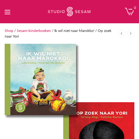
0
Shop
/
Sesam-kinderboeken
/ Ik wil niet naar Marokko! / Op zoek
naar Yori