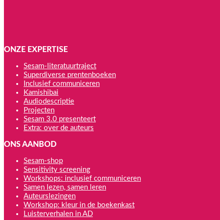
ONZE EXPERTISE
Sesam-literatuurtraject
Superdiverse prentenboeken
Inclusief communiceren
Kamishibai
Audiodescriptie
Projecten
Sesam 3.0 presenteert
Extra: over de auteurs
ONS AANBOD
Sesam-shop
Sensitivity screening
Workshops: inclusief communiceren
Samen lezen, samen leren
Auteurslezingen
Workshop: kleur in de boekenkast
Luisterverhalen in AD