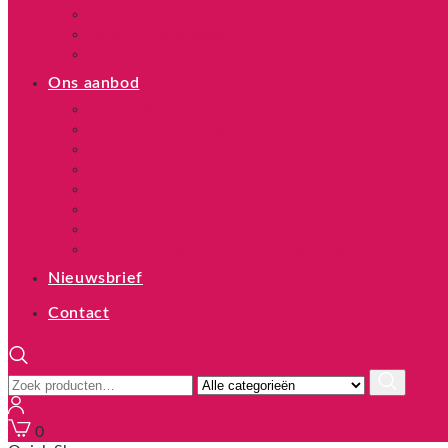
Projecten
Sesam 3.0 presenteert
Extra: over de auteurs
Ons aanbod
Sesam-shop
Sensitivity screening
Workshops: inclusief communiceren
Samen lezen, samen leren
Auteurslezingen
Workshop: kleur in de boekenkast
Luisterverhalen in AD
Samen voor het boek: de boekhandelaar
Nieuwsbrief
Contact
Zoeken
naar:
0