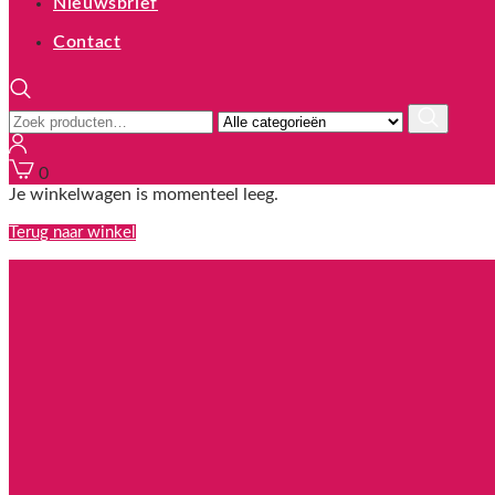
Nieuwsbrief
Contact
Zoeken
naar:
0
Je winkelwagen is momenteel leeg.
Terug naar winkel