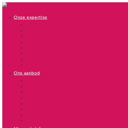
Onze expertise
Sesam-literatuurtraject
Superdiverse prentenboeken?
Inclusief communiceren
Kamishibai
Audiodescriptie
Projecten
Sesam 3.0 presenteert
Extra: over de auteurs
Ons aanbod
Sesam-shop
Sensitivity screening
Workshops: inclusief communiceren
Samen lezen, samen leren
Auteurslezingen
Workshop: kleur in de boekenkast
Luisterverhalen in AD
Samen voor het boek: de boekhandelaar