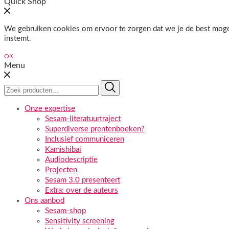
Quick Shop
We gebruiken cookies om ervoor te zorgen dat we je de best mogeli
instemt.
OK
Menu
Zoeken
naar:
Onze expertise
Sesam-literatuurtraject
Superdiverse prentenboeken?
Inclusief communiceren
Kamishibai
Audiodescriptie
Projecten
Sesam 3.0 presenteert
Extra: over de auteurs
Ons aanbod
Sesam-shop
Sensitivity screening