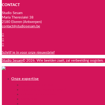
CONTACT
Studio Sesam
Maria Theresialei 38
2180 Ekeren (Antwerpen)
contact@studiosesam.be
Schrijf je in voor onze nieuwsbrief
Studio Sesam
© 2026.
Wie beelden zaait, zal verbeelding oogsten.
Onze expertise
Sesam-literatuurtraject
Superdiverse prentenboeken?
Inclusief communiceren
Kamishibai
Audiodescriptie