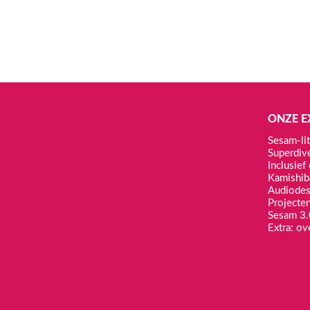
3 TOT 10 JAAR
Vertelplaten Een huis voor Lina
€
29,95
ONZE E
Toevoegen aan winkelwagen
Sesam-lit
Superdiv
Inclusie
Kamishib
Audiodes
Projecte
Sesam 3.
Extra: ov