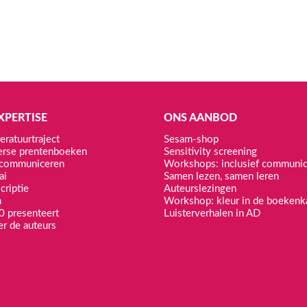
KAMISHIBAI
K
Kijkplaten & Lees- en speeltips Jij mag ook!
V
€
25,00
€
XPERTISE
ONS AANBOD
Toevoegen aan winkelwagen
T
eratuurtraject
Sesam-shop
erse prentenboeken
Sensitivity screening
f communiceren
Workshops: inclusief communi
ai
Samen lezen, samen leren
criptie
Auteurslezingen
n
Workshop: kleur in de boekenk
0 presenteert
Luisterverhalen in AD
er de auteurs