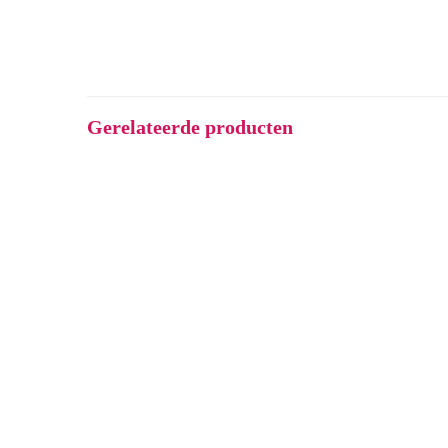
Gerelateerde producten
SESAM-KINDERBOEKEN
Overal cadeautjes
€
13,45
Toevoegen aan winkelwagen