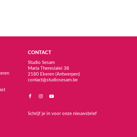
AMISHIBAI
ertelplaten Safia en de droombellen
32,45
CONTACT
oevoegen aan winkelwagen
Studio Sesam
Maria Theresialei 38
ceren
2180 Ekeren (Antwerpen)
contact@studiosesam.be
ast
Schrijf je in voor onze nieuwsbrief