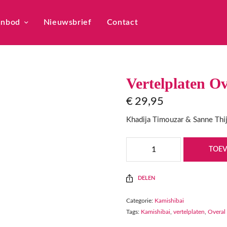
anbod
Nieuwsbrief
Contact
Vertelplaten Ov
€
29,95
Khadija Timouzar & Sanne Thi
TOE
DELEN
Categorie:
Kamishibai
Tags:
Kamishibai
,
vertelplaten
,
Overal