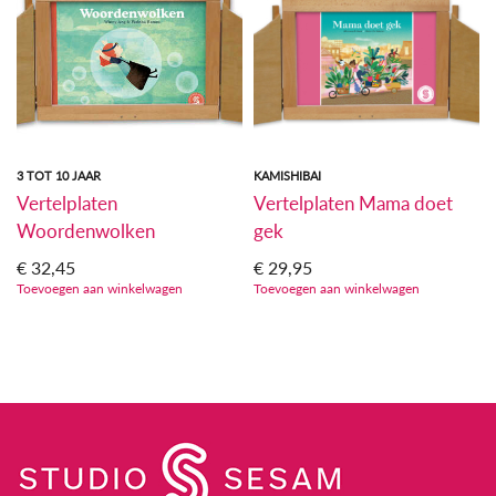
3 TOT 10 JAAR
KAMISHIBAI
Vertelplaten
Vertelplaten Mama doet
Woordenwolken
gek
€
32,45
€
29,95
Toevoegen aan winkelwagen
Toevoegen aan winkelwagen