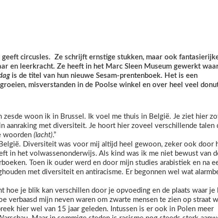
 geeft circusles. Ze schrijft ernstige stukken, maar ook fantasierijk
naar en leerkracht. Ze heeft in het Marc Sleen Museum gewerkt waa
dag
is de titel van hun nieuwe Sesam-prentenboek. Het is een
groeien, misverstanden in de Poolse winkel en over heel veel donut
n zesde woon ik in Brussel. Ik voel me thuis in België. Je ziet hier z
 aanraking met diversiteit. Je hoort hier zoveel verschillende talen
lle woorden
(lacht)
.”
elgië. Diversiteit was voor mij altijd heel gewoon, zeker ook door 
ft in het volwassenonderwijs. Als kind was ik me niet bewust van d
rboeken. Toen ik ouder werd en door mijn studies arabistiek en na e
ghouden met diversiteit en antiracisme. Er begonnen wel wat alarmbe
 hoe je blik kan verschillen door je opvoeding en de plaats waar je
hoe verbaasd mijn neven waren om zwarte mensen te zien op straat 
reek hier wel van 15 jaar geleden. Intussen is er ook in Polen meer