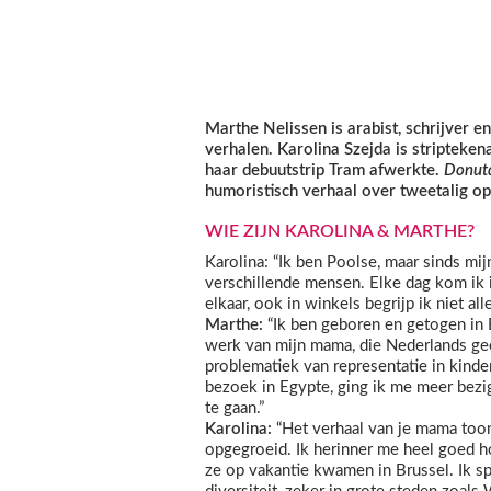
Marthe Nelissen is arabist, schrijver en
verhalen. Karolina Szejda is stripteke
haar debuutstrip Tram afwerkte.
Donut
humoristisch verhaal over tweetalig op
WIE ZIJN KAROLINA & MARTHE?
Karolina: “Ik ben Poolse, maar sinds mij
verschillende mensen. Elke dag kom ik in
elkaar, ook in winkels begrijp ik niet a
Marthe:
“Ik ben geboren en getogen in B
werk van mijn mama, die Nederlands gee
problematiek van representatie in kinde
bezoek in Egypte, ging ik me meer bezi
te gaan.”
Karolina:
“Het verhaal van je mama toont
opgegroeid. Ik herinner me heel goed 
ze op vakantie kwamen in Brussel. Ik sp