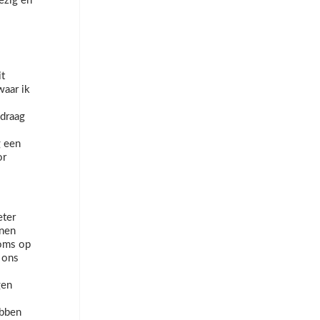
ezig en
it
aar ik
 draag
g een
or
eter
nnen
soms op
p ons
gen
ebben