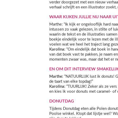
verder doorgezet met een nieuw verhaal.
verhaal schrijft en een illustrator zoekt,
WAAR KIJKEN JULLIE NU NAAR UI
Marthe: “Ik kijk er ongelooflijk hard na
intussen zo vaak gelezen, in stilte of lu
waarin de tekst en de illustraties samen
boekje eindelijk voor te lezen met de ill
voelen wat we heel het traject lang gez
Karolina:
“Om eindelijk dat boek in hand
van dat boek vast te pakken, je naam ero
momenten zwaar was, maar dat het er nu e
EN OM DIT INTERVIEW SMAKELIJK
Marthe:
“NATUURLIJK lust ik donuts! G
de taart van elke topdag!”
Karolina:
“TUURLIJK! Zeker als ze vers z
en kies ik voor donuts met caramel- of 
DONUTDAG
Tijdens Donutdag eten alle Polen donut
Poolse winkel. Klopt dat lijstje wel? 