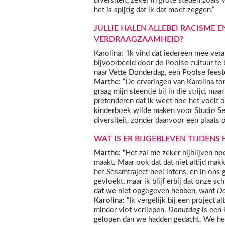
diversiteit, zeker in grote steden zoal
het is spijtig dat ik dat moet zeggen.”
JULLIE HALEN ALLEBEI RACISME E
VERDRAAGZAAMHEID?
Karolina: “Ik vind dat iedereen mee vera
bijvoorbeeld door de Poolse cultuur te
naar Vette Donderdag, een Poolse feestd
Marthe:
“De ervaringen van Karolina ton
graag mijn steentje bij in die strijd, ma
pretenderen dat ik weet hoe het voelt 
kinderboek wilde maken voor Studio Ses
diversiteit, zonder daarvoor een plaats o
WAT IS ER BIJGEBLEVEN TIJDENS
Marthe:
“Het zal me zeker bijblijven ho
maakt. Maar ook dat dat niet altijd makk
het Sesamtraject heel intens, en in ons
gevloekt, maar ik blijf erbij dat onze sc
dat we niet opgegeven hebben, want
Do
Karolina:
“Ik vergelijk bij een project a
minder vlot verliepen.
Donutdag
is een 
gelopen dan we hadden gedacht. We he