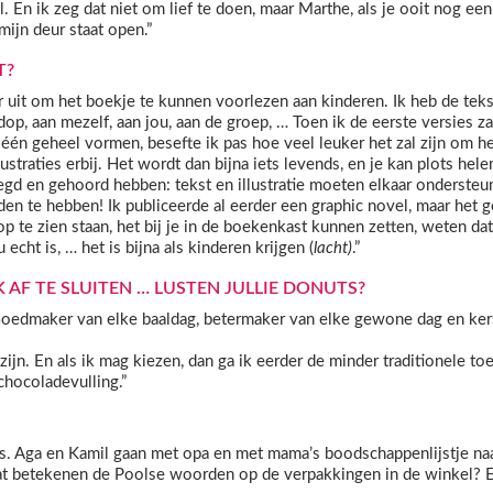
 En ik zeg dat niet om lief te doen, maar Marthe, als je ooit nog een
 mijn deur staat open.”
T?
ar uit om het boekje te kunnen voorlezen aan kinderen. Ik heb de teks
idop, aan mezelf, aan jou, aan de groep, … Toen ik de eerste versies z
 één geheel vormen, besefte ik pas hoe veel leuker het zal zijn om h
ustraties erbij. Het wordt dan bijna iets levends, en je kan plots hel
egd en gehoord hebben: tekst en illustratie moeten elkaar ondersteu
en te hebben! Ik publiceerde al eerder een graphic novel, maar het 
p te zien staan, het bij je in de boekenkast kunnen zetten, weten dat
cht is, … het is bijna als kinderen krijgen (
lacht)
.”
 AF TE SLUITEN … LUSTEN JULLIE DONUTS?
oedmaker van elke baaldag, betermaker van elke gewone dag en ker
ijn. En als ik mag kiezen, dan ga ik eerder de minder traditionele to
chocoladevulling.”
s. Aga en Kamil gaan met opa en met mama’s boodschappenlijstje na
Wat betekenen de Poolse woorden op de verpakkingen in de winkel? 