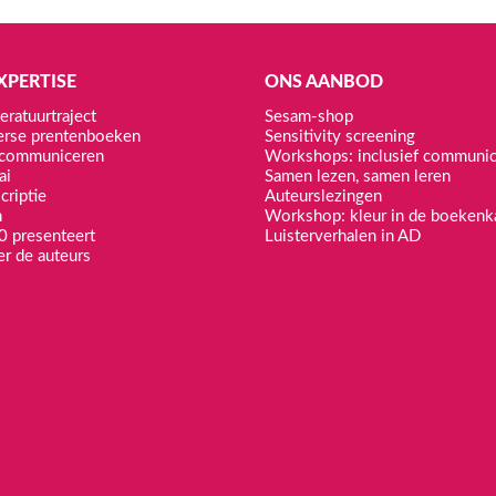
XPERTISE
ONS AANBOD
eratuurtraject
Sesam-shop
erse prentenboeken
Sensitivity screening
f communiceren
Workshops: inclusief communi
ai
Samen lezen, samen leren
criptie
Auteurslezingen
n
Workshop: kleur in de boekenk
0 presenteert
Luisterverhalen in AD
er de auteurs