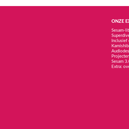
ONZE E
Sesam-lit
Superdiv
Inclusie
Kamishib
Audiodes
Projecte
Sesam 3.
Extra: ov