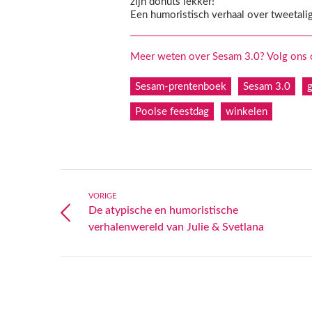
zijn donuts lekker!
Een humoristisch verhaal over tweetali
Meer weten over Sesam 3.0? Volg ons op
Sesam-prentenboek
Sesam 3.0
Poolse feestdag
winkelen
VORIGE
De atypische en humoristische
verhalenwereld van Julie & Svetlana