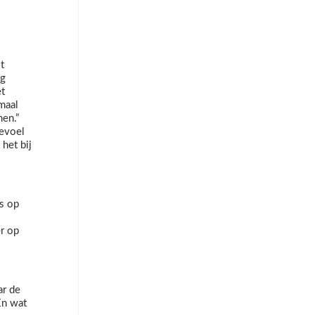
t
ag
et
emaal
nen.”
gevoel
 het bij
s op
er op
ar de
En wat