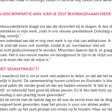
s Warschau. Maar in sommige steden is racisme nog steeds sterk aanw
N DISCRIMINATIE AAN. KAN JE ZELF BIJDRAGEN AAN MEER
ntwoordelijkheid draagt om aan die diversiteit bij te dragen. Ik doe d
 betrekken in mijn werk, zoals in ons nieuwe prentenboek
Donutdag
w
ag, verwijs.”
en inderdaad aan dat er nog veel werk is op vlak van antiracisme. Ik
ar ik vind dat soms ook moeilijk, omdat ik als ‘oervlaamse’ niet wil
om echt gediscrimineerd te worden. Misschien daarom dat ik zo graa
am. Het is een mooie manier om bondgenoot te zijn in de strijd vo
p te eisen die niet de mijne is.”
 HET SESAMTRAJECT?
e waardevol het is om je werk met anderen te delen, en dat dat het b
elijk is
(lacht)
. De samenwerking tussen schrijver en illustrator is bi
 geval pakte die minder goed uit dan we hadden verwacht. Ik heb er 
hrijf- en tekenstijl heel goed bij elkaar passen. En ik ben heel trots o
nutdag
is een prachtig boek geworden!”
ltijd de eerste met de laatste dag en dit was de eerste keer dat de din
keigoed boek geworden, maar het proces is voor ons allebei anders
bben zelfs op het punt gestaan om ermee op te houden. Maar we h