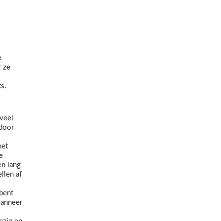
e
r ze
s.
oveel
 door
het
e
en lang
llen af
 bent
wanneer