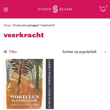
0
Shop
/ Producten getagged “veerkracht”
veerkracht
Filter