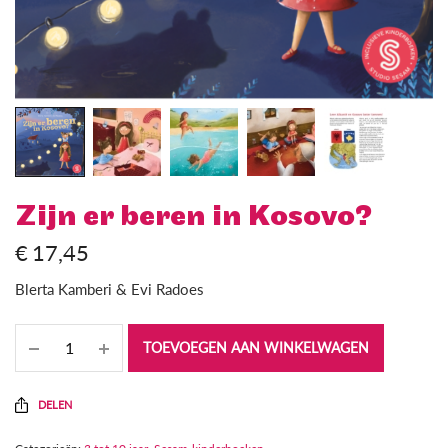
Zijn er beren in Kosovo?
€
17,45
Blerta Kamberi & Evi Radoes
TOEVOEGEN AAN WINKELWAGEN
DELEN