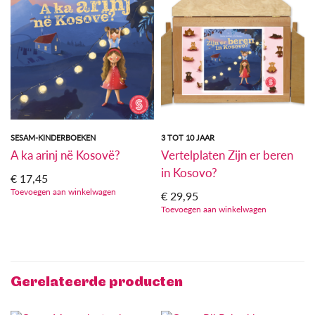
SESAM-KINDERBOEKEN
3 TOT 10 JAAR
A ka arinj në Kosovë?
Vertelplaten Zijn er beren
in Kosovo?
€
17,45
Toevoegen aan winkelwagen
€
29,95
Toevoegen aan winkelwagen
Gerelateerde producten