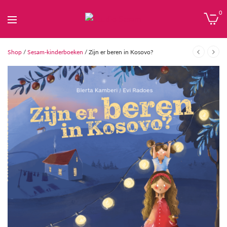
0
Shop
/
Sesam-kinderboeken
/ Zijn er beren in Kosovo?