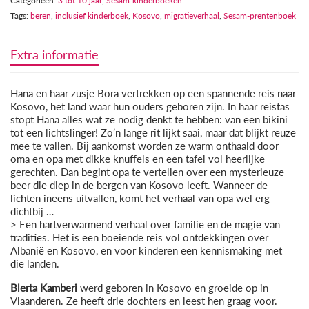
Categorieën:
3 tot 10 jaar
,
Sesam-kinderboeken
Tags:
beren
,
inclusief kinderboek
,
Kosovo
,
migratieverhaal
,
Sesam-prentenboek
Extra informatie
Hana en haar zusje Bora vertrekken op een spannende reis naar
Kosovo, het land waar hun ouders geboren zijn. In haar reistas
stopt Hana alles wat ze nodig denkt te hebben: van een bikini
tot een lichtslinger! Zo’n lange rit lijkt saai, maar dat blijkt reuze
mee te vallen. Bij aankomst worden ze warm onthaald door
oma en opa met dikke knuffels en een tafel vol heerlijke
gerechten. Dan begint opa te vertellen over een mysterieuze
beer die diep in de bergen van Kosovo leeft. Wanneer de
lichten ineens uitvallen, komt het verhaal van opa wel erg
dichtbij …
> Een hartverwarmend verhaal over familie en de magie van
tradities. Het is een boeiende reis vol ontdekkingen over
Albanië en Kosovo, en voor kinderen een kennismaking met
die landen.
Blerta Kamberi
werd geboren in Kosovo en groeide op in
Vlaanderen. Ze heeft drie dochters en leest hen graag voor.