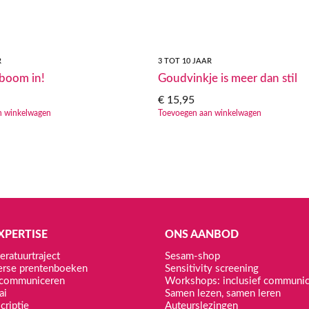
R
3 TOT 10 JAAR
 boom in!
Goudvinkje is meer dan stil
€
15,95
n winkelwagen
Toevoegen aan winkelwagen
XPERTISE
ONS AANBOD
eratuurtraject
Sesam-shop
erse prentenboeken
Sensitivity screening
f communiceren
Workshops: inclusief communi
ai
Samen lezen, samen leren
criptie
Auteurslezingen