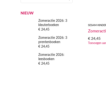
NIEUW
Zomeractie 2026: 3
kleuterboeken
SESAM-KINDE
€
24,45
Zomeracti
Zomeractie 2026: 3
€
24,45
prentenboeken
Toevoegen aa
€
24,45
Zomeractie 2026:
leesboeken
€
24,45