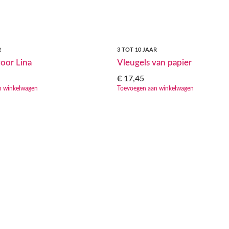
R
3 TOT 10 JAAR
voor Lina
Vleugels van papier
€
17,45
n winkelwagen
Toevoegen aan winkelwagen