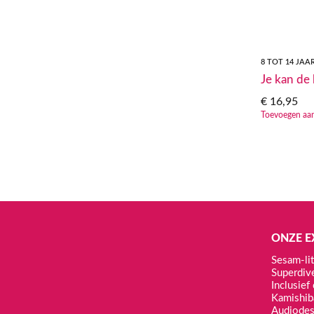
8 TOT 14 JAA
Je kan de
€
16,95
Toevoegen aa
ONZE E
Sesam-lit
Superdiv
Inclusie
Kamishib
Audiodes