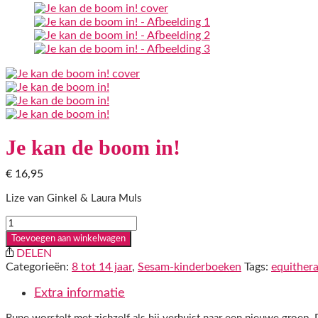
Je kan de boom in!
€
16,95
Lize van Ginkel & Laura Muls
Je
kan
Toevoegen aan winkelwagen
de
DELEN
boom
Categorieën:
8 tot 14 jaar
,
Sesam-kinderboeken
Tags:
equithera
in!
aantal
Extra informatie