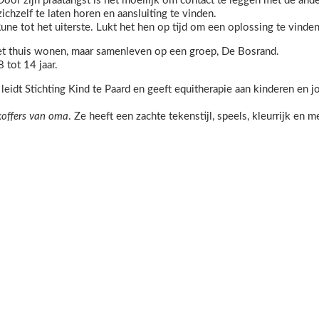
Door zijn praatangst is het moeilijk om contact te leggen met de and
chzelf te laten horen en aansluiting te vinden.
Rune tot het uiterste. Lukt het hen op tijd om een oplossing te vinde
iet thuis wonen, maar samenleven op een groep, De Bosrand.
 tot 14 jaar.
leidt Stichting Kind te Paard en geeft equitherapie aan kinderen en j
.
koffers van oma
. Ze heeft een zachte tekenstijl, speels, kleurrijk en m