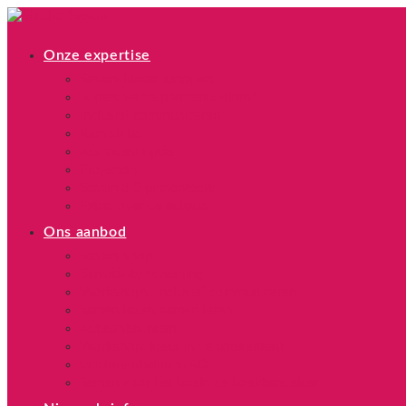
Onze expertise
Sesam-literatuurtraject
Superdiverse prentenboeken?
Inclusief communiceren
Kamishibai
Audiodescriptie
Projecten
Sesam 3.0 presenteert
Extra: over de auteurs
Ons aanbod
Sesam-shop
Sensitivity screening
Workshops: inclusief communiceren
Samen lezen, samen leren
Auteurslezingen
Workshop: kleur in de boekenkast
Luisterverhalen in AD
Samen voor het boek: de boekhandelaar