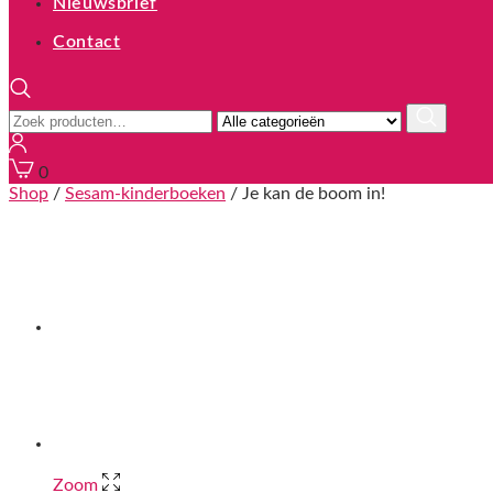
Nieuwsbrief
Contact
Zoeken
naar:
0
Shop
/
Sesam-kinderboeken
/ Je kan de boom in!
Zoom