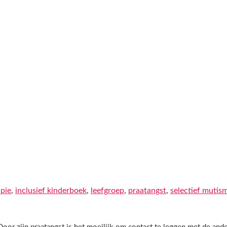
pie
,
inclusief kinderboek
,
leefgroep
,
praatangst
,
selectief mutis