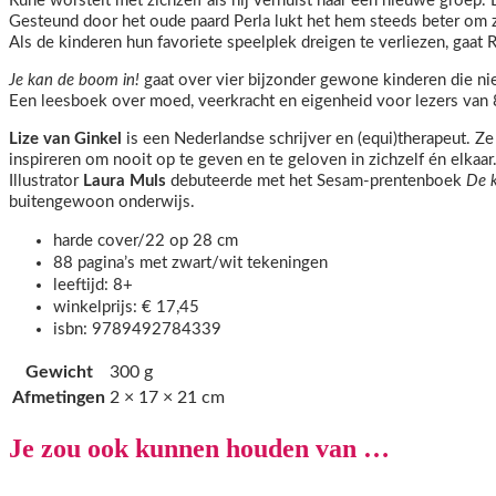
Rune worstelt met zichzelf als hij verhuist naar een nieuwe groep. 
Gesteund door het oude paard Perla lukt het hem steeds beter om zi
Als de kinderen hun favoriete speelplek dreigen te verliezen, gaat 
Je kan de boom in!
gaat over vier bijzonder gewone kinderen die n
Een leesboek over moed, veerkracht en eigenheid voor lezers van 8
Lize van Ginkel
is een Nederlandse schrijver en (equi)therapeut. Ze 
inspireren om nooit op te geven en te geloven in zichzelf én elkaar
Illustrator
Laura Muls
debuteerde met het Sesam-prentenboek
De 
buitengewoon onderwijs.
harde cover/22 op 28 cm
88 pagina’s met zwart/wit tekeningen
leeftijd: 8+
winkelprijs: € 17,45
isbn: 9789492784339
Gewicht
300 g
Afmetingen
2 × 17 × 21 cm
Je zou ook kunnen houden van …